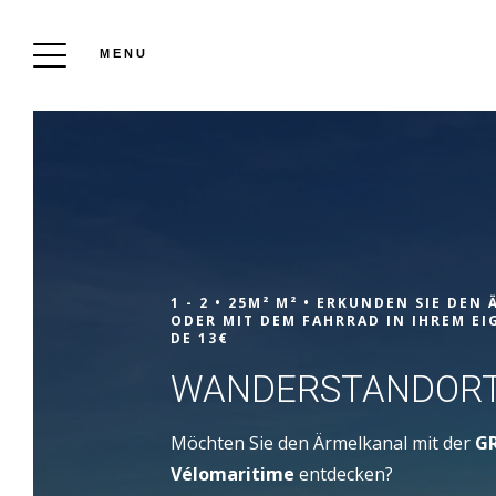
MENU
CAMPINGPLATZ AUF DEM BAUERNHOF AM
MEER
1 - 2 •
25M² M² •
ERKUNDEN SIE DEN Ä
Buchen
DER MIT DEM FAHRRAD IN IHREM EI
DE 13€
WANDERSTANDOR
Organisieren Sie einen ruhigen Urlaub am
Meer auf unserem Campingplatz in La
Möchten Sie den Ärmelkanal mit der
G
Manche, La Ferme du Bord de Mer. Wir
Vélomaritime
entdecken?