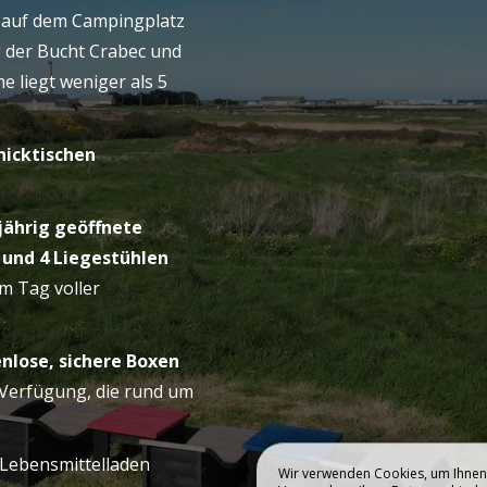
BUCHEN
p auf dem Campingplatz
PING
BLEIBE
g der Bucht Crabec und
 liegt weniger als 5
nicktischen
jährig geöffnete
und 4 Liegestühlen
m Tag voller
enlose, sichere Boxen
Verfügung, die rund um
 Lebensmittelladen
Wir verwenden Cookies, um Ihnen 