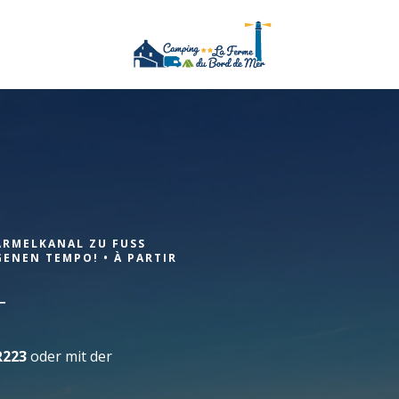
Ankunft
RMELKANAL ZU FUSS O
Ankunft
GENEN TEMPO! •
À PARTIR
T
R223
oder mit der