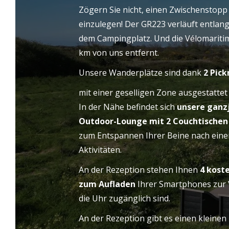
heißen Sie herzlich willkommen in
Zögern Sie nicht, einen Zwischenstop
Mobilheimen oder ungewöhnlichen
CAM
ZUHAUSE
einzulegen! Der GR223 verläuft entlan
Unterkünften, auf großen Rasenplätzen für
dem Campingplatz. Und die Vélomaritime
Reisebusse und auf traditionelleren
km von uns entfernt.
Stellplätzen. Familien, Paare,
Unsere Wanderplätze sind dank
2 Pick
Wandergruppen oder Radfahrer finden auf
La Ferme du Bord de Mer alles, was sie
mit einer geselligen Zone ausgestattet
brauchen!
In der Nähe befindet sich
unsere ganz
Outdoor-Lounge mit 2 Couchtischen 
zum Entspannen Ihrer Beine nach eine
Aktivitäten.
An der Rezeption stehen Ihnen
4 kost
zum Aufladen
Ihrer Smartphones zur 
die Uhr zugänglich sind.
An der Rezeption gibt es einen kleinen