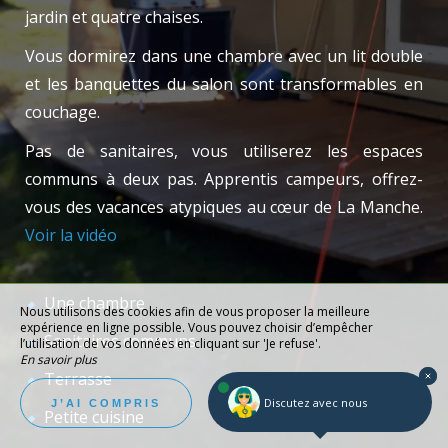
jardin et quatre chaises.
Vous dormirez dans une chambre avec un lit double
et les banquettes du salon sont transformables en
couchage.
Pas de sanitaires, vous utiliserez les espaces
communs à deux pas. Apprentis campeurs, offrez-
vous des vacances atypiques au cœur de La Manche.
Voir la vidéo
Une chambre
Nous utilisons des cookies afin de vous proposer la meilleure
expérience en ligne possible. Vous pouvez choisir d’empêcher
Sanitaires communs
l’utilisation de vos données en cliquant sur 'Je refuse'.
En savoir plus
Terrasse
Je refuse
Discutez avec nous
J’AI COMPRIS
Petite cuisine