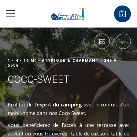
1 - 4 •
16 M² •
ATYPIQUE & CHARMANT •
245 À
550€
COCO-SWEET
Profitez de l’
esprit du camping
avec le confort d’un
mobil-home dans nos Coco Sweet.
Vous bénéficierez de l’accès à une terrasse avec
auvent où vous trouverez : table de cuisson, table de